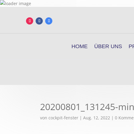
HOME
ÜBER UNS
P
20200801_131245-mi
von
cockpit-fenster
|
Aug. 12, 2022
|
0 Komme